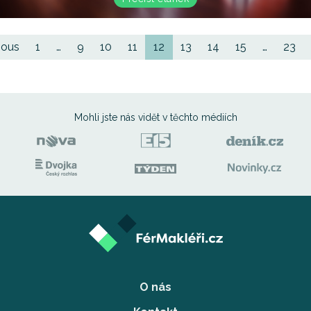
(current)
ious
1
…
9
10
11
12
13
14
15
…
23
Mohli jste nás vidět
v těchto médiích
O nás