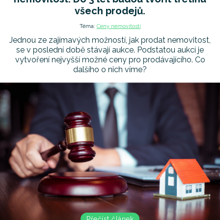
všech prodejů.
Téma:
Ceny nemovitostí
Jednou ze zajímavých možností, jak prodat nemovitost,
se v poslední době stávají aukce. Podstatou aukcí je
vytvoření nejvyšší možné ceny pro prodávajícího. Co
dalšího o nich víme?
Přečíst článek