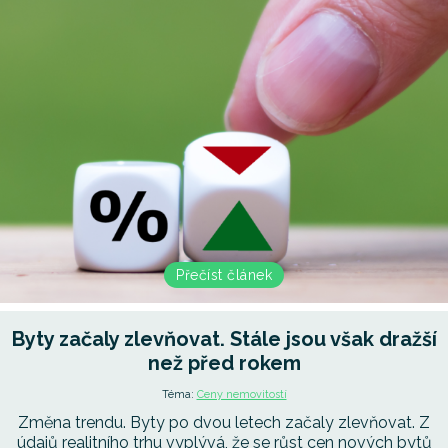
Přečíst článek
Byty začaly zlevňovat. Stále jsou však dražší
než před rokem
Téma:
Ceny nemovitostí
Změna trendu. Byty po dvou letech začaly zlevňovat. Z
údajů realitního trhu vyplývá, že se růst cen nových bytů