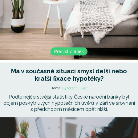
Přečíst článek
Má v současné situaci smysl delší nebo
kratší fixace hypotéky?
Téma:
Hypoteční úvěr
Podle nejčerstvější statistiky České národní banky byl
objem poskytnutých hypotečních úvěrů v září ve srovnání
s předchozím měsícem opět nižší.