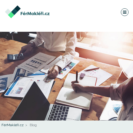
FérMakléři.cz
Blog