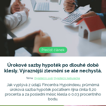
Přečíst článek
Úrokové sazby hypoték po dlouhé době
klesly. Výraznější zlevnění se ale nechystá.
Téma:
Hypoteční úvěr
Hypoteční kalkulačka
Jak vyplývá z údajů Fincentra Hypoindexu, průměrná
úroková sazba hypoték počátkem října činila 6,20
procenta a za poslední měsíc klesla o 0,03 procentního
bodu.