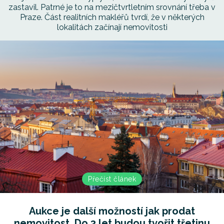
zastavil. Patrné je to na mezičtvrtletním srovnání třeba v
Praze. Část realitních makléřů tvrdí, že v některých
lokalitách začínají nemovitosti
Přečíst článek
Aukce je další možností jak prodat
nemovitost. Do 3 let budou tvořit třetinu