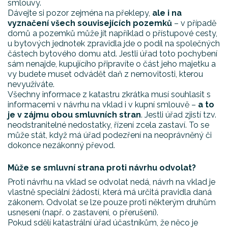
smlouvy.
Dávejte si pozor zejména na překlepy,
ale i na
vyznačení všech souvisejících pozemků
– v případě
domů a pozemků může jít například o přístupové cesty,
u bytových jednotek zpravidla jde o podíl na společných
částech bytového domu atd. Jestli úřad toto pochybení
sám nenajde, kupujícího připravíte o část jeho majetku a
vy budete muset odvádět daň z nemovitosti, kterou
nevyužíváte.
Všechny informace z katastru zkrátka musí souhlasit s
informacemi v návrhu na vklad i v kupní smlouvě –
a to
je v zájmu obou smluvních stran
. Jestli úřad zjistí tzv.
neodstranitelné nedostatky, řízení zcela zastaví. To se
může stát, když má úřad podezření na neoprávněný či
dokonce nezákonný převod.
Může se smluvní strana proti návrhu odvolat?
Proti návrhu na vklad se odvolat nedá, návrh na vklad je
vlastně speciální žádostí, která má určitá pravidla daná
zákonem. Odvolat se lze pouze proti některým druhům
usnesení (např. o zastavení, o přerušení).
Pokud sdělí katastrální úřad účastníkům, že něco je