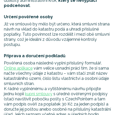
důležitý administrativní krok,
který se nevyplácí
podceňovat
.
Určení pověřené osoby
Již ve smlouvě by mělo být určeno, která smluvní strana
návrh na vklad do katastru podá a uhradí příslušné
poplatky. Tuto povinnost lze rozdělit i mezi obě smluvní
strany, což je ideální z důvodu vzájemné kontroly
postupu.
Příprava a doručení podkladů
Pověřená osoba následně vyplní příslušný formulář.
Online aplikace
vám velice usnadní práci tím, že si sama
načte všechny údaje z katastru – vám stačí znát název
katastrálního území, číslo listu vlastnictví a osobní údaje
smluvních stran.
K řádně vyplněnému a vytištěnému návrhu připojte
jednu kopii
kupní smlouvy
s úředně ověřenými podpisy
(stačí navštívit pobočku pošty s CzechPointem a tam
vám podpis ověří za poplatek 30 Kč za jeden podpis) a
doručte jej poštou anebo osobně na příslušný katastrální
úřad. Jejich seznam včetně adres a úředních hodin