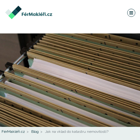
FérMakléři.cz
Blog
Jak na vklad do katastru nemovitostí?