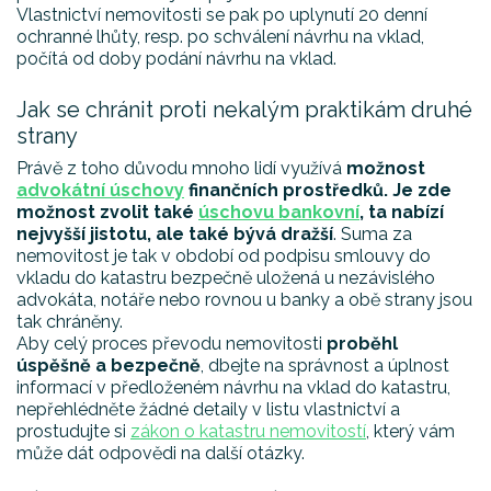
Vlastnictví nemovitosti se pak po uplynutí 20 denní
ochranné lhůty, resp. po schválení návrhu na vklad,
počítá od doby podání návrhu na vklad.
Jak se chránit proti nekalým praktikám druhé
strany
Právě z toho důvodu mnoho lidí využívá
možnost
advokátní úschovy
finančních prostředků. Je zde
možnost zvolit také
úschovu bankovní
, ta nabízí
nejvyšší jistotu, ale také bývá dražší
. Suma za
nemovitost je tak v období od podpisu smlouvy do
vkladu do katastru bezpečně uložená u nezávislého
advokáta, notáře nebo rovnou u banky a obě strany jsou
tak chráněny.
Aby celý proces převodu nemovitosti
proběhl
úspěšně a bezpečně
, dbejte na správnost a úplnost
informací v předloženém návrhu na vklad do katastru,
nepřehlédněte žádné detaily v listu vlastnictví a
prostudujte si
zákon o katastru nemovitostí
, který vám
může dát odpovědi na další otázky.