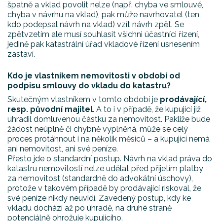
špatně a vklad povolit nelze (např. chyba ve smlouvě,
chyba v návrhu na vklad), pak může navrhovatel (ten,
kdo podepsal návrh na vklad) vzít návrh zpět. Se
zpětvzetím ale musí souhlasit všichni účastníci řízení,
jedině pak katastrální úřad vkladové řízení usnesením
zastaví.
Kdo je vlastníkem nemovitosti v období od
podpisu smlouvy do vkladu do katastru?
Skutečným vlastníkem v tomto období je
prodávající,
resp. původní majitel
. A to i v případě, že kupující již
uhradil domluvenou částku za nemovitost. Pakliže bude
žádost neúplně či chybně vyplněná, může se celý
proces protáhnout i na několik měsíců – a kupující nemá
ani nemovitost, ani své peníze.
Přesto jde o standardní postup. Návrh na vklad práva do
katastru nemovitostí nelze udělat před přijetím platby
za nemovitost (standardně do advokátní úschovy),
protože v takovém případě by prodávající riskoval, že
své peníze nikdy neuvidí. Zavedený postup, kdy ke
vkladu dochází až po úhradě, na druhé straně
potenciálně ohrožuje kupujícího.