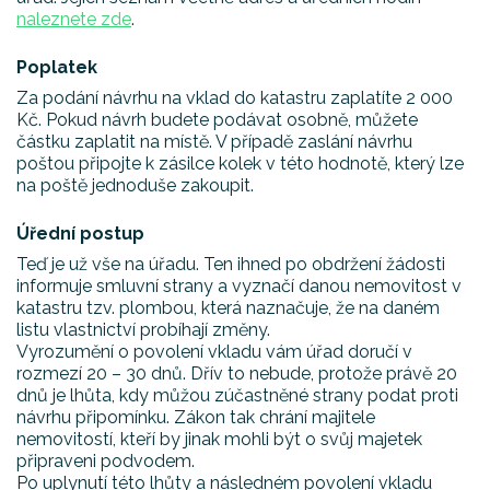
naleznete zde
.
Poplatek
Za podání návrhu na vklad do katastru zaplatíte 2 000
Kč. Pokud návrh budete podávat osobně, můžete
částku zaplatit na místě. V případě zaslání návrhu
poštou připojte k zásilce kolek v této hodnotě, který lze
na poště jednoduše zakoupit.
Úřední postup
Teď je už vše na úřadu. Ten ihned po obdržení žádosti
informuje smluvní strany a vyznačí danou nemovitost v
katastru tzv. plombou, která naznačuje, že na daném
listu vlastnictví probíhají změny.
Vyrozumění o povolení vkladu vám úřad doručí v
rozmezí 20 – 30 dnů. Dřív to nebude, protože právě 20
dnů je lhůta, kdy můžou zúčastněné strany podat proti
návrhu připomínku. Zákon tak chrání majitele
nemovitostí, kteří by jinak mohli být o svůj majetek
připraveni podvodem.
Po uplynutí této lhůty a následném povolení vkladu