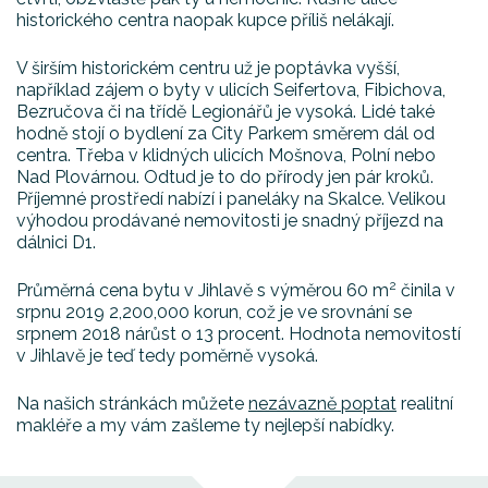
historického centra naopak kupce příliš nelákají.
V širším historickém centru už je poptávka vyšší,
například zájem o byty v ulicích Seifertova, Fibichova,
Bezručova či na třídě Legionářů je vysoká. Lidé také
hodně stojí o bydlení za City Parkem směrem dál od
centra. Třeba v klidných ulicích Mošnova, Polní nebo
Nad Plovárnou. Odtud je to do přírody jen pár kroků.
Příjemné prostředí nabízí i paneláky na Skalce. Velikou
výhodou prodávané nemovitosti je snadný příjezd na
dálnici D1.
2
Průměrná cena bytu v Jihlavě s výměrou 60 m
činila v
srpnu 2019 2,200,000 korun, což je ve srovnání se
srpnem 2018 nárůst o 13 procent. Hodnota nemovitostí
v Jihlavě je teď tedy poměrně vysoká.
Na našich stránkách můžete
nezávazně poptat
realitní
makléře a my vám zašleme ty nejlepší nabídky.