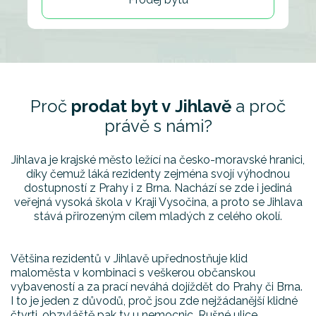
Proč
prodat byt v Jihlavě
a proč
právě s námi?
Jihlava je krajské město ležící na česko-moravské hranici,
díky čemuž láká rezidenty zejména svojí výhodnou
dostupností z Prahy i z Brna. Nachází se zde i jediná
veřejná vysoká škola v Kraji Vysočina, a proto se Jihlava
stává přirozeným cílem mladých z celého okolí.
Většina rezidentů v Jihlavě upřednostňuje klid
maloměsta v kombinaci s veškerou občanskou
vybaveností a za prací neváhá dojíždět do Prahy či Brna.
I to je jeden z důvodů, proč jsou zde nejžádanější klidné
čtvrti, obzvláště pak ty u nemocnic. Rušné ulice