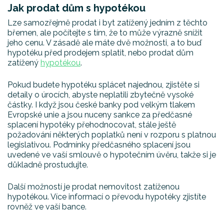
Jak prodat dům s hypotékou
Lze samozřejmě prodat i byt zatížený jedním z těchto
břemen, ale počítejte s tím, že to může výrazně snížit
jeho cenu. V zásadě ale máte dvě možnosti, a to buď
hypotéku před prodejem splatit, nebo prodat dům
zatížený
hypotékou
.
Pokud budete hypotéku splácet najednou, zjistěte si
detaily o úrocích, abyste neplatili zbytečně vysoké
částky. I když jsou české banky pod velkým tlakem
Evropské unie a jsou nuceny sankce za předčasné
splacení hypotéky přehodnocovat, stále ještě
požadování některých poplatků není v rozporu s platnou
legislativou. Podmínky předčasného splacení jsou
uvedené ve vaší smlouvě o hypotečním úvěru, takže si je
důkladně prostudujte.
Další možností je prodat nemovitost zatíženou
hypotékou. Více informací o převodu hypotéky zjistíte
rovněž ve vaší bance.