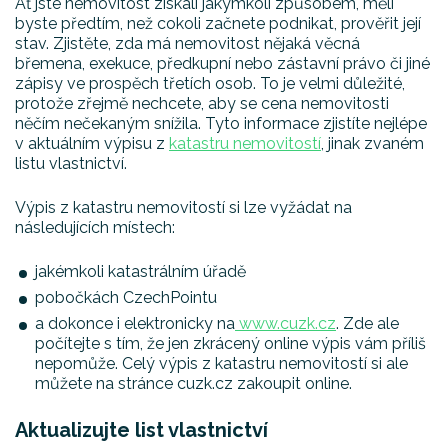
Ať jste nemovitost získali jakýmkoli způsobem, měli
byste předtím, než cokoli začnete podnikat, prověřit její
stav. Zjistěte, zda má nemovitost nějaká věcná
břemena, exekuce, předkupní nebo zástavní právo či jiné
zápisy ve prospěch třetích osob. To je velmi důležité,
protože zřejmě nechcete, aby se cena nemovitosti
něčím nečekaným snížila. Tyto informace zjistíte nejlépe
v aktuálním výpisu z
katastru nemovitostí
, jinak zvaném
listu vlastnictví.
Výpis z katastru nemovitostí si lze vyžádat na
následujících místech:
jakémkoli katastrálním úřadě
pobočkách CzechPointu
a dokonce i elektronicky na
www.cuzk.cz
. Zde ale
počítejte s tím, že jen zkrácený online výpis vám příliš
nepomůže. Celý výpis z katastru nemovitostí si ale
můžete na stránce cuzk.cz zakoupit online.
Aktualizujte list vlastnictví