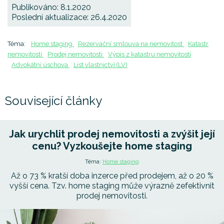
Publikováno: 8.1.2020
Poslední aktualizace: 26.4.2020
Téma:
Home staging
Rezervační smlouva na nemovitost
Katastr
nemovitostí
Prodej nemovitosti
Výpis z katastru nemovitostí
Advokátní úschova
List vlastnictví (LV)
Související články
Jak urychlit prodej nemovitosti a zvýšit její
cenu? Vyzkoušejte home staging
Téma:
Home staging
Až o 73 % kratší doba inzerce před prodejem, až o 20 %
vyšší cena. Tzv. home staging může výrazně zefektivnit
prodej nemovitosti.