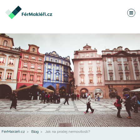
FérMakléři.cz
Blog
Jak na prodej nemovitosti?