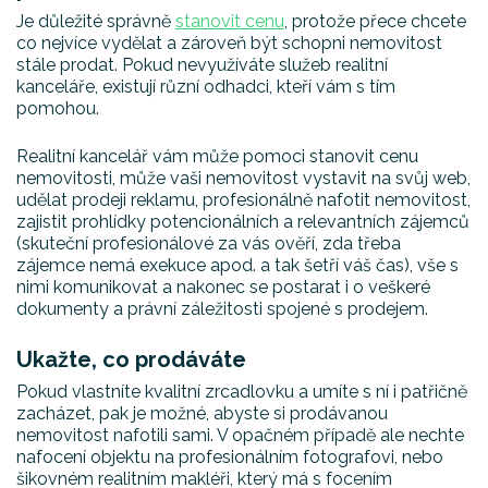
Je důležité správně
stanovit cenu
, protože přece chcete
co nejvíce vydělat a zároveň být schopni nemovitost
stále prodat. Pokud nevyužíváte služeb realitní
kanceláře, existují různí odhadci, kteří vám s tím
pomohou.
Realitní kancelář vám může pomoci stanovit cenu
nemovitosti, může vaši nemovitost vystavit na svůj web,
udělat prodeji reklamu, profesionálně nafotit nemovitost,
zajistit prohlídky potencionálních a relevantních zájemců
(skuteční profesionálové za vás ověří, zda třeba
zájemce nemá exekuce apod. a tak šetří váš čas), vše s
nimi komunikovat a nakonec se postarat i o veškeré
dokumenty a právní záležitosti spojené s prodejem.
Ukažte, co prodáváte
Pokud vlastníte kvalitní zrcadlovku a umíte s ní i patřičně
zacházet, pak je možné, abyste si prodávanou
nemovitost nafotili sami. V opačném případě ale nechte
nafocení objektu na profesionálním fotografovi, nebo
šikovném realitním makléři, který má s focením