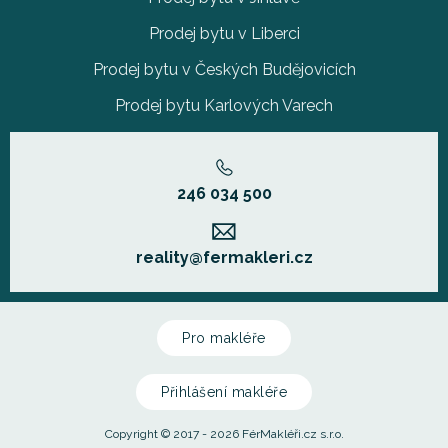
Prodej bytu v Liberci
Prodej bytu v Českých Budějovicích
Prodej bytu Karlových Varech
246 034 500
reality@fermakleri.cz
Pro makléře
Přihlášení makléře
Copyright © 2017 - 2026 FérMakléři.cz s.r.o.