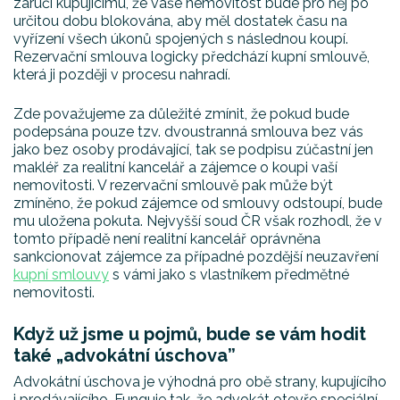
zaručí kupujícímu, že vaše nemovitost bude pro něj po
určitou dobu blokována, aby měl dostatek času na
vyřízení všech úkonů spojených s následnou koupí.
Rezervační smlouva logicky předchází kupní smlouvě,
která ji později v procesu nahradí.
Zde považujeme za důležité zmínit, že pokud bude
podepsána pouze tzv. dvoustranná smlouva bez vás
jako bez osoby prodávající, tak se podpisu zúčastní jen
makléř za realitní kancelář a zájemce o koupi vaší
nemovitosti. V rezervační smlouvě pak může být
zmíněno, že pokud zájemce od smlouvy odstoupí, bude
mu uložena pokuta. Nejvyšší soud ČR však rozhodl, že v
tomto případě není realitní kancelář oprávněna
sankcionovat zájemce za případné pozdější neuzavření
kupní smlouvy
s vámi jako s vlastníkem předmětné
nemovitosti.
Když už jsme u pojmů, bude se vám hodit
také „advokátní úschova”
Advokátní úschova je výhodná pro obě strany, kupujícího
i prodávajícího. Funguje tak, že advokát otevře speciální