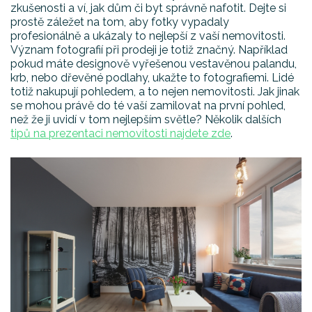
zkušenosti a ví, jak dům či byt správně nafotit. Dejte si
prostě záležet na tom, aby fotky vypadaly
profesionálně a ukázaly to nejlepší z vaší nemovitosti.
Význam fotografií při prodeji je totiž značný. Například
pokud máte designově vyřešenou vestavěnou palandu,
krb, nebo dřevěné podlahy, ukažte to fotografiemi. Lidé
totiž nakupují pohledem, a to nejen nemovitosti. Jak jinak
se mohou právě do té vaší zamilovat na první pohled,
než že ji uvidí v tom nejlepším světle? Několik dalších
tipů na prezentaci nemovitosti najdete zde
.