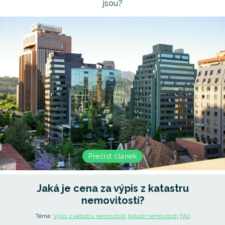
jsou?
Přečíst článek
Jaká je cena za výpis z katastru
nemovitostí?
Téma:
Výpis z katastru nemovitostí
Katastr nemovitostí
FAQ