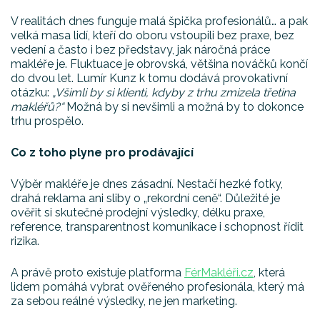
V realitách dnes funguje malá špička profesionálů… a pak
velká masa lidí, kteří do oboru vstoupili bez praxe, bez
vedení a často i bez představy, jak náročná práce
makléře je. Fluktuace je obrovská, většina nováčků končí
do dvou let. Lumír Kunz k tomu dodává provokativní
otázku:
„Všimli by si klienti, kdyby z trhu zmizela třetina
makléřů?“
Možná by si nevšimli a možná by to dokonce
trhu prospělo.
Co z toho plyne pro prodávající
Výběr makléře je dnes zásadní. Nestačí hezké fotky,
drahá reklama ani sliby o „rekordní ceně“. Důležité je
ověřit si skutečné prodejní výsledky, délku praxe,
reference, transparentnost komunikace i schopnost řídit
rizika.
A právě proto existuje platforma
FérMakléři.cz
, která
lidem pomáhá vybrat ověřeného profesionála, který má
za sebou reálné výsledky, ne jen marketing.