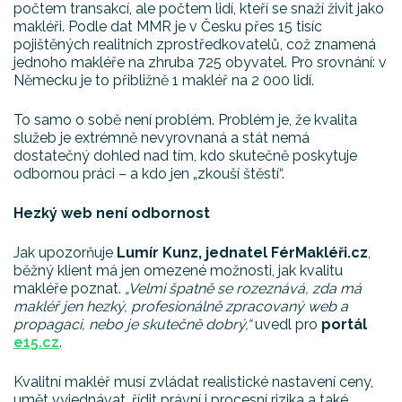
počtem transakcí, ale počtem lidí, kteří se snaží živit jako
makléři. Podle dat MMR je v Česku přes 15 tisíc
pojištěných realitních zprostředkovatelů, což znamená
jednoho makléře na zhruba 725 obyvatel. Pro srovnání: v
Německu je to přibližně 1 makléř na 2 000 lidí.
To samo o sobě není problém. Problém je, že kvalita
služeb je extrémně nevyrovnaná a stát nemá
dostatečný dohled nad tím, kdo skutečně poskytuje
odbornou práci – a kdo jen „zkouší štěstí“.
Hezký web není odbornost
Jak upozorňuje
Lumír Kunz, jednatel FérMakléři.cz
,
běžný klient má jen omezené možnosti, jak kvalitu
makléře poznat.
„Velmi špatně se rozeznává, zda má
makléř jen hezký, profesionálně zpracovaný web a
propagaci, nebo je skutečně dobrý,“
uvedl pro
portál
e15.cz
.
Kvalitní makléř musí zvládat realistické nastavení ceny,
umět vyjednávat, řídit právní i procesní rizika a také