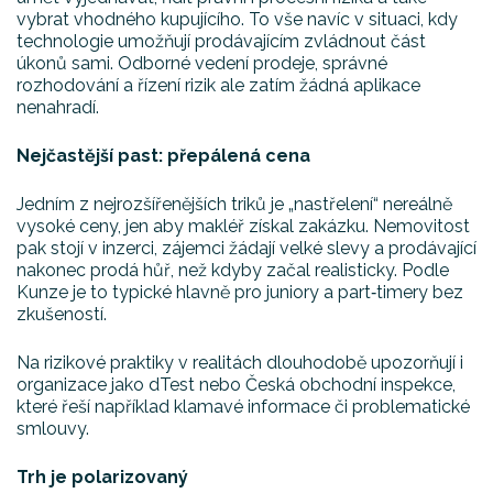
vybrat vhodného kupujícího. To vše navíc v situaci, kdy
technologie umožňují prodávajícím zvládnout část
úkonů sami. Odborné vedení prodeje, správné
rozhodování a řízení rizik ale zatím žádná aplikace
nenahradí.
Nejčastější past: přepálená cena
Jedním z nejrozšířenějších triků je „nastřelení“ nereálně
vysoké ceny, jen aby makléř získal zakázku. Nemovitost
pak stojí v inzerci, zájemci žádají velké slevy a prodávající
nakonec prodá hůř, než kdyby začal realisticky. Podle
Kunze je to typické hlavně pro juniory a part‑timery bez
zkušeností.
Na rizikové praktiky v realitách dlouhodobě upozorňují i
organizace jako dTest nebo Česká obchodní inspekce,
které řeší například klamavé informace či problematické
smlouvy.
Trh je polarizovaný