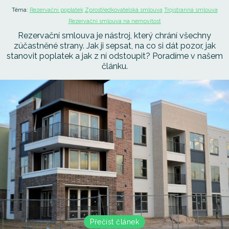
Téma:
Rezervační poplatek
Zprostředkovatelská smlouva
Trojstranná smlouva
Rezervační smlouva na nemovitost
Rezervační smlouva je nástroj, který chrání všechny
zúčastněné strany. Jak ji sepsat, na co si dát pozor, jak
stanovit poplatek a jak z ní odstoupit? Poradíme v našem
článku.
Přečíst článek