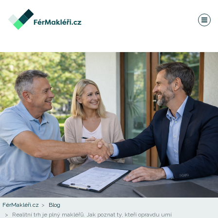
FérMakléři.cz
Blog
Realitní trh je plný makléřů. Jak poznat ty, kteří opravdu umí