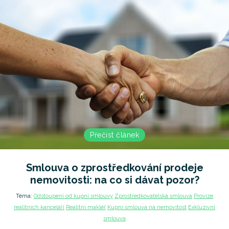
Přečíst článek
Smlouva o zprostředkování prodeje
nemovitosti: na co si dávat pozor?
Téma:
Odstoupení od kupní smlouvy
Zprostředkovatelská smlouva
Provize
realitních kanceláří
Realitní makléř
Kupní smlouva na nemovitost
Exkluzivní
smlouva