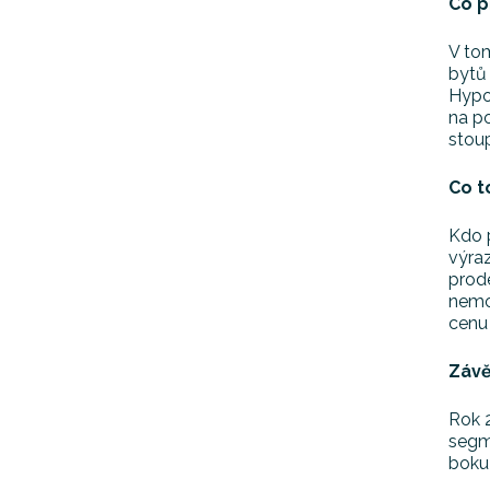
Co p
V tom
bytů 
Hypo
na po
stou
Co t
Kdo p
výraz
prode
nemov
cenu 
Závě
Rok 2
segme
boku 