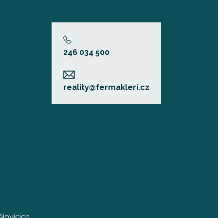
246 034 500
reality@fermakleri.cz
jovicích