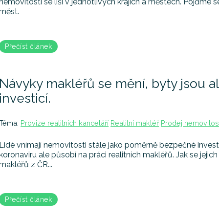
nemovitostí se liší v jednotlivých krajích a městech. Pojďme 
měst.
Přečíst článek
Návyky makléřů se mění, byty jsou a
investicí.
Téma:
Provize realitních kanceláří
Realitní makléř
Prodej nemovitos
Lidé vnímají nemovitosti stále jako poměrně bezpečné inves
koronaviru ale působí na práci realitních makléřů. Jak se jeji
makléřů z ČR...
Přečíst článek