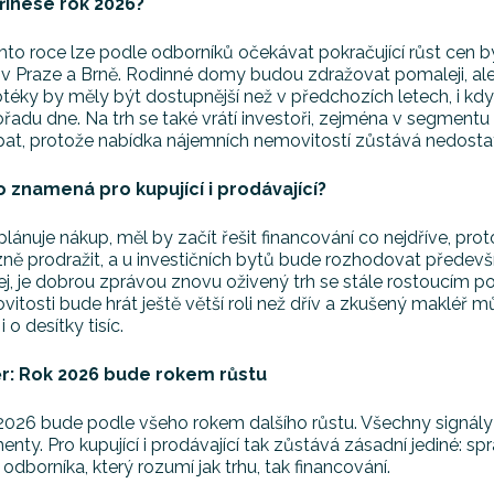
řinese rok 2026?
to roce lze podle odborníků očekávat pokračující růst cen b
v Praze a Brně. Rodinné domy budou zdražovat pomaleji, ale 
téky by měly být dostupnější než v předchozích letech, i kd
řadu dne. Na trh se také vrátí investoři, zejména v segment
pat, protože nabídka nájemních nemovitostí zůstává nedosta
o znamená pro kupující i prodávající?
lánuje nákup, měl by začít řešit financování co nejdříve, p
ně prodražit, a u investičních bytů bude rozhodovat především 
j, je dobrou zprávou znovu oživený trh se stále rostoucím p
itosti bude hrát ještě větší roli než dřív a
zkušený makléř můž
i o desítky tisíc
.
r: Rok 2026 bude rokem růstu
026 bude podle všeho rokem dalšího růstu. Všechny signály u
nty. Pro kupující i prodávající tak zůstává zásadní jediné: s
odborníka, který rozumí jak trhu, tak financování.