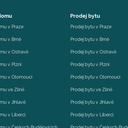
 domu
Prodej bytu
omu v Praze
Prodej bytu v Praze
omu v Brně
Prodej bytu v Brně
omu v Ostravě
Prodej bytu v Ostravě
mu v Plzni
Prodej bytu v Plzni
omu v Olomouci
Prodej bytu v Olomouci
mu ve Zlíně
Prodej bytu ve Zlíně
mu v Jihlavě
Prodej bytu v Jihlavě
mu v Liberci
Prodej bytu v Liberci
omu v Českých Budějovicích
Prodej bytu v Českých Budě