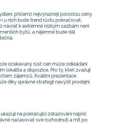
ydlení, přičemž nejvýrazněji porostou ceny
i u nich bude trend růstu pokračovat.
yž návrat k extrémně nízkým sazbám není
u menších bytů, a nájemné bude dál
tečná.
rotože očekávaný růst cen může odkládání
lokalita a dispozice. Pro ty, kteří zvažují
očtem zájemců. Kvalitní prezentace
e díky správné strategii navýšit prodejní
kazují na pokračující zdražování napříč
právně načasovat své rozhodnutí a mít po