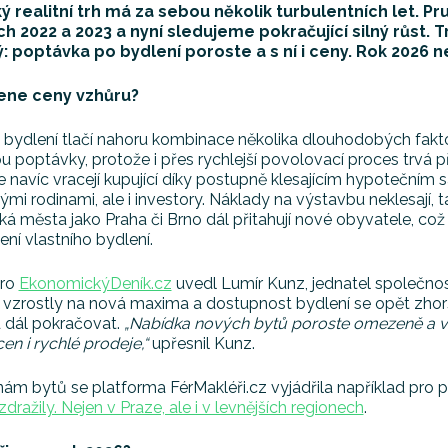
ý realitní trh má za sebou několik turbulentních let. Pr
ch 2022 a 2023 a nyní sledujeme pokračující silný růst. 
ý: poptávka po bydlení poroste a s ní i ceny. Rok 2026 
ene ceny vzhůru?
bydlení tlačí nahoru kombinace několika dlouhodobých fakto
 poptávky, protože i přes rychlejší povolovací proces trvá 
e navíc vracejí kupující díky postupně klesajícím hypotečním
mi rodinami, ale i investory. Náklady na výstavbu neklesají,
ká města jako Praha či Brno dál přitahují nové obyvatele, což p
ení vlastního bydlení.
pro
EkonomickýDeník.cz
uvedl Lumír Kunz, jednatel společnos
vzrostly na nová maxima a dostupnost bydlení se opět zhorš
d dál pokračovat.
„Nabídka nových bytů poroste omezeně a v atr
cen i rychlé prodeje,“
upřesnil Kunz.
ám bytů se platforma FérMakléři.cz vyjádřila například pro 
zdražily. Nejen v Praze, ale i v levnějších regionech
.