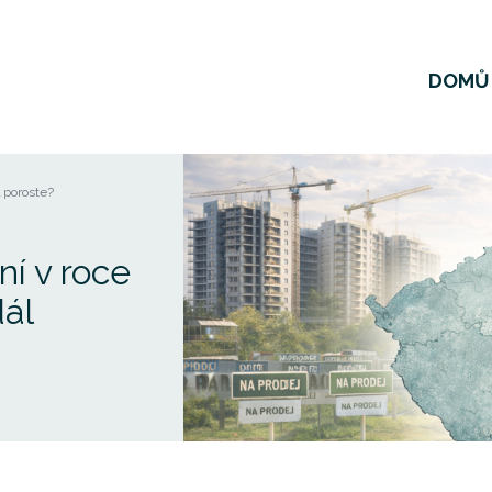
DOMŮ
l poroste?
í v roce
dál