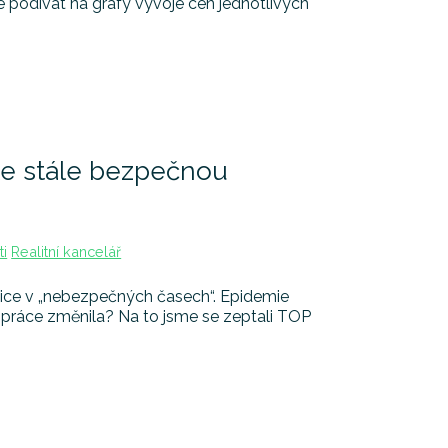
se podívat na grafy vývoje cen jednotlivých
le stále bezpečnou
ti
Realitní kancelář
tice v „nebezpečných časech“. Epidemie
ch práce změnila? Na to jsme se zeptali TOP