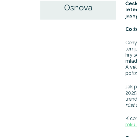
Česk
Osnova
lete
jasn
Co ž
Ceny 
tempu
hry s
mladý
A vel
poříz
Jak 
2025 
tren
růst 
K cen
roku 