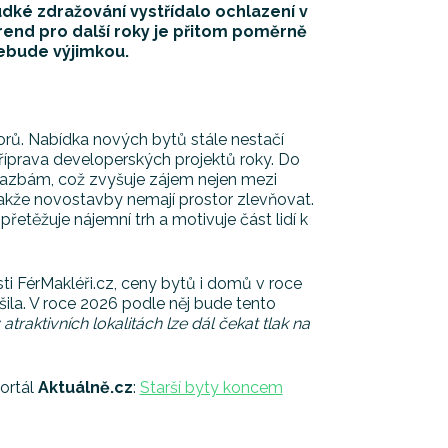
udké zdražování vystřídalo ochlazení v
Trend pro další roky je přitom poměrně
nebude výjimkou.
rů. Nabídka nových bytů stále nestačí
příprava developerských projektů roky. Do
 sazbám, což zvyšuje zájem nejen mezi
 takže novostavby nemají prostor zlevňovat.
řetěžuje nájemní trh a motivuje část lidí k
ti FérMakléři.cz, ceny bytů i domů v roce
ila. V roce 2026 podle něj bude tento
aktivních lokalitách lze dál čekat tlak na
portál
Aktuálně.cz
:
Starší byty koncem