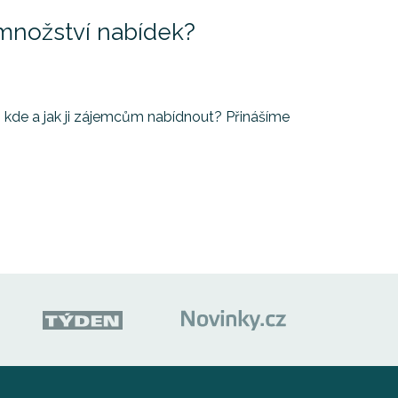
 množství nabídek?
, kde a jak ji zájemcům nabídnout? Přinášíme
.