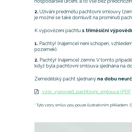
hospodářské určení, a to vše bez předchozí
Užívání předmětu pachtovní smlouvy (zem
je možné se také domluvit na prominutí pac
K vypovězení pachtu
s tříměsíční výpověd
Pachtýř (nájemce) není schopen, vzhlede
pozemek).
Pachtýř (nájemce) zemře. V tomto případě 
když byla pachtovní smlouva sjednána na do
Zemědělský pacht sjednaný
na dobu neurč
vzor_vypoved_pachtovni_smlouva (PDF, 
* Tyto vzory smluv jsou pouze ilustrativním příkladem.