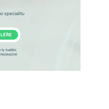
o specialitu
KLÉŘE
y kvalitní,
je nezávazné