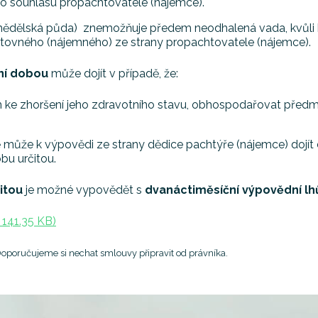
ho souhlasu propachtovatele (nájemce).
ědělská půda) znemožňuje předem neodhalená vada, kvůli k
htovného (nájemného) ze strany propachtovatele (nájemce).
ní dobou
může dojít v případě, že:
m ke zhoršení jeho zdravotního stavu, obhospodařovat před
může k výpovědi ze strany dědice pachtýře (nájemce) dojít do
bu určitou.
itou
je možné vypovědět s
dvanáctiměsíční výpovědní lh
141.35 KB)
 Doporučujeme si nechat smlouvy připravit od právníka.