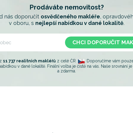
Prodáváte nemovitost?
od nás doporučit
osvědčeného makléře
, opravdovéh
v oboru, s
nejlepší nabídkou v dané lokalitě
.
CHCI DOPORUČIT MA
 z
11 737 realitních makléřů
z celé ČR
. Doporučíme vám pouze t
nabídkou v dané lokalitě. Finální volba je čistě na vás. Naše srovnání 
a zdarma.