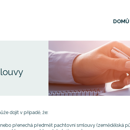
DOMŮ
louvy
e dojít v případě, že:
 nebo přenechá předmět pachtovní smlouvy (zemědělská půda)