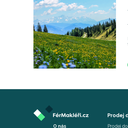
Prodej
O nás
Prodej d