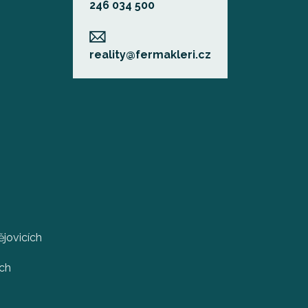
246 034 500
reality@fermakleri.cz
jovicích
ech