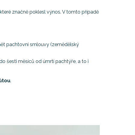
teré značně poklesl výnos. V tomto případě
mět pachtovní smlouvy (zemědělský
 šesti měsíců od úmrtí pachtýře, a to i
ůtou
.