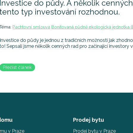
Investice do půdy. A několik cenných 
tento typ investování rozhodnou.
Téma:
Pachtovní smlouva
Bonitovaná půdně ekologická jednotka (
Investice do půdy je jednou z tradičních možností jak zhodnot
to! Sepsali jsme několik cenných rad pro začínající investory v
Přečíst článek
 domu
Prodej bytu
omu v Praze
Prodej bytu v Praze