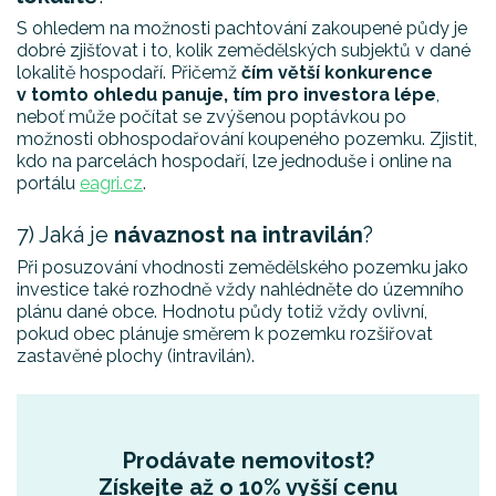
S ohledem na možnosti pachtování zakoupené půdy je
dobré zjišťovat i to, kolik zemědělských subjektů v dané
lokalitě hospodaří. Přičemž
čím větší konkurence
v tomto ohledu panuje, tím pro investora lépe
,
neboť může počítat se zvýšenou poptávkou po
možnosti obhospodařování koupeného pozemku. Zjistit,
kdo na parcelách hospodaří, lze jednoduše i online na
portálu
eagri.cz
.
7) Jaká je
návaznost na intravilán
?
Při posuzování vhodnosti zemědělského pozemku jako
investice také rozhodně vždy nahlédněte do územního
plánu dané obce. Hodnotu půdy
totiž vždy ovlivní,
pokud obec plánuje směrem k pozemku rozšiřovat
zastavěné plochy (intravilán).
Prodávate nemovitost?
Získejte až o 10% vyšší cenu