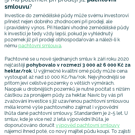
smlouvu
?
Investice do zemědělské půdy může svému investorovi
přinést nejen dobrého zhodnocení při prodeji, ale
i pravidelný výnos. Při hledání vhodné zemědělské půdy
k investici je tedy vždy lepší, pokud je vyhlédnutý
pozemek již při prodeji obhospodařován a náleží-li k
němu
pachtovní smlouva
.
Pachtovné se u nově sjednaných smluv k září roku 2020
nejčastěji
pohybovalo v rozmezí 3 000 až 6 000 Kč za
hektar/rok
. U výjimečně kvalitní orné půdy může cena
vystoupat až nad 10 000 Kč/ha/rok. Nejvýhodnější se
přitom jeví celistvé pozemky o větších výměrách.
Naopak u drobnějších pozemků je nutné počítat s nižším
částkou za pronájem půdy za hektar. Navíc by vás při
zvažování investice s již uzavřenou pachtovní smlouvou
měla kromě výše pachtovného zajímat i výpovědní
lhůta dané pachtovní smlouvy. Standardem je 2-5 let. U
smluv, kde je více než 2 letá výpovědní lhůta, je
doporučováno doručit
výpověď pachtovní smlouvy
nájemci ihned poté, co nový majitel půdu koupí. To zajistí