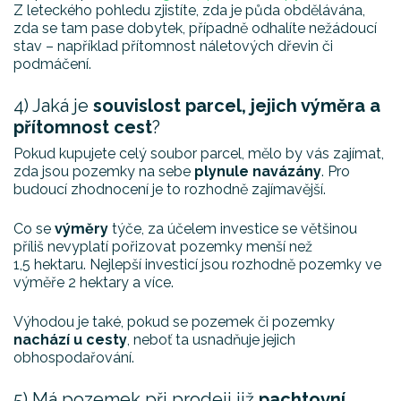
Z leteckého pohledu zjistíte, zda je půda obdělávána,
zda se tam pase dobytek, případně odhalíte nežádoucí
stav – například přítomnost náletových dřevin či
podmáčení.
4) Jaká je
souvislost parcel, jejich výměra a
přítomnost cest
?
Pokud kupujete celý soubor parcel, mělo by vás zajímat,
zda jsou pozemky na sebe
plynule navázány
. Pro
budoucí zhodnocení je to rozhodně zajímavější.
Co se
výměry
týče, za účelem investice se většinou
příliš nevyplatí pořizovat pozemky menší než
1,5 hektaru. Nejlepší investicí jsou rozhodně pozemky ve
výměře 2 hektary a více.
Výhodou je také, pokud se pozemek či pozemky
nachází u cesty
, neboť ta usnadňuje jejich
obhospodařování.
5) Má pozemek při prodeji již
pachtovní