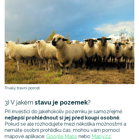
Trvalý travní porost
3) V jakém
stavu je pozemek
?
Při investici do jakéhokoliv pozemku je samozřejmě
nejlepší prohlédnout si jej před koupí osobně
.
Pokud se ale rozhodujete mezi několika možnostmi a
nemáte osobní prohlídku čas, mohou vám pomoci
mapové aplikace:
Google Maps
nebo
Mapy.cz
.