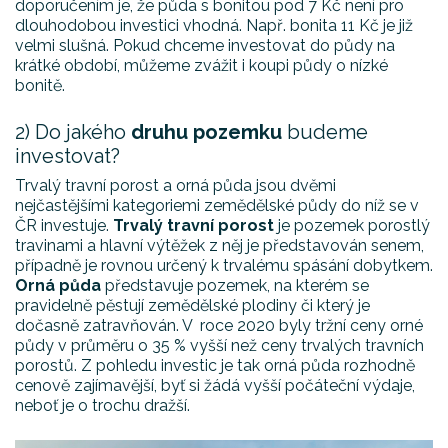
doporučením je, že půda s bonitou pod 7 Kč není pro
dlouhodobou investici vhodná. Např. bonita 11 Kč je již
velmi slušná. Pokud chceme investovat do půdy na
krátké období, můžeme zvážit i koupi půdy o nízké
bonitě.
2) Do jakého
druhu pozemku
budeme
investovat?
Trvalý travní porost a orná půda jsou dvěmi
nejčastějšími kategoriemi zemědělské půdy do níž se v
ČR investuje.
Trvalý travní porost
je pozemek porostlý
travinami a hlavní výtěžek z něj je představován senem,
případně je rovnou určený k trvalému spásání dobytkem.
Orná půda
představuje pozemek, na kterém se
pravidelně pěstují zemědělské plodiny či který je
dočasně zatravňován. V roce 2020 byly tržní ceny orné
půdy v průměru o 35 % vyšší než ceny trvalých travních
porostů. Z pohledu investic je tak orná půda rozhodně
cenově zajímavější, byť si žádá vyšší počáteční výdaje,
neboť je o trochu dražší.