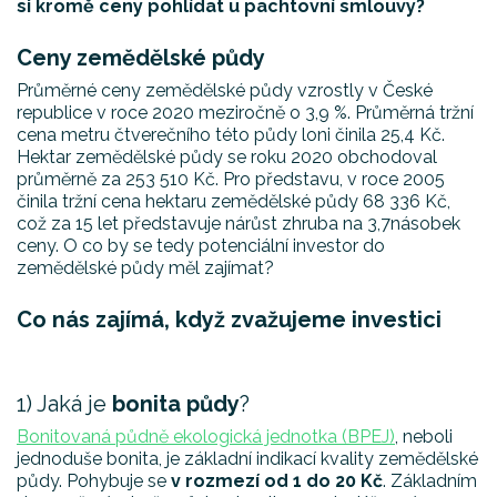
si kromě ceny pohlídat u pachtovní smlouvy?
Ceny zemědělské půdy
Průměrné ceny zemědělské půdy vzrostly v České
republice v roce 2020 meziročně o 3,9 %. Průměrná tržní
cena metru čtverečního této půdy loni činila 25,4 Kč.
Hektar zemědělské půdy se roku 2020 obchodoval
průměrně za 253 510 Kč. Pro představu, v roce 2005
činila tržní cena hektaru zemědělské půdy 68 336 Kč,
což za 15 let představuje nárůst zhruba na 3,7násobek
ceny. O co by se tedy potenciální investor do
zemědělské půdy měl zajímat?
Co nás zajímá, když zvažujeme investici
1) Jaká je
bonita půdy
?
Bonitovaná půdně ekologická jednotka (BPEJ)
, neboli
jednoduše bonita, je základní indikací kvality zemědělské
půdy. Pohybuje se
v rozmezí od 1 do 20 Kč
. Základním