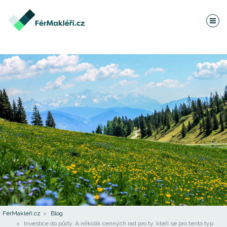
FérMakléři.cz
Blog
Investice do půdy. A několik cenných rad pro ty, kteří se pro tento typ