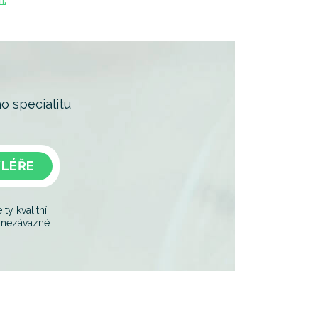
o specialitu
KLÉŘE
y kvalitní,
je nezávazné