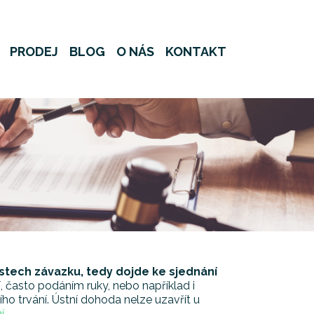
PRODEJ
BLOG
O NÁS
KONTAKT
stech závazku, tedy dojde ke sjednání
, často podáním ruky, nebo například i
ho trvání. Ústní dohoda nelze uzavřít u
í.