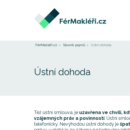
FérMakléři.cz
Slovník pojmů
Ústní dohoda
Ústní dohoda
Též ústní smlouva, je
uzavřena ve chvíli, 
vzájemných práv a povinností
. Ústní sml
telefonicky. Nevýhodou ústní dohody je
špa
smluv, u nichž je ze zákona požadována jeji