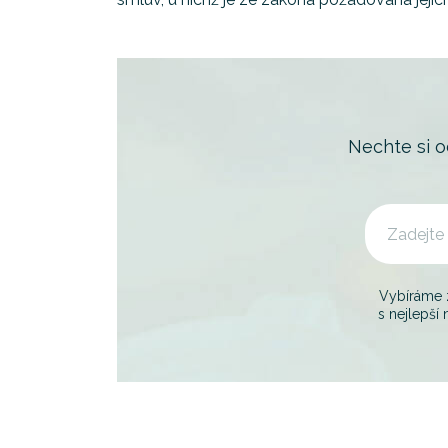
Nechte si 
Vybíráme
s nejlepší 