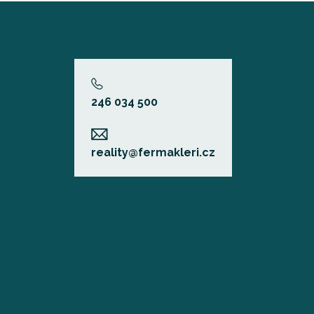
246 034 500
reality@fermakleri.cz