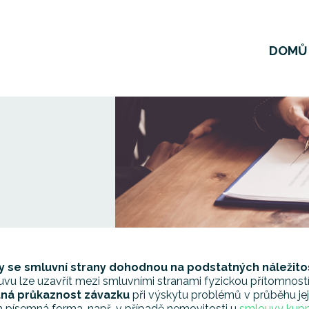
DOMŮ
kdy se smluvní strany dohodnou na podstatných náležito
ouvu lze uzavřít mezi smluvními stranami fyzickou přítomností
tná průkaznost závazku
při výskytu problémů v průběhu její
ch písemná forma, např. v případě nemovitosti u
smlouvy kupn