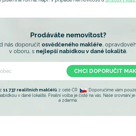
Prodáváte nemovitost?
od nás doporučit
osvědčeného makléře
, opravdovéh
v oboru, s
nejlepší nabídkou v dané lokalitě
.
CHCI DOPORUČIT MA
 z
11 737 realitních makléřů
z celé ČR
. Doporučíme vám pouze t
nabídkou v dané lokalitě. Finální volba je čistě na vás. Naše srovnání 
a zdarma.