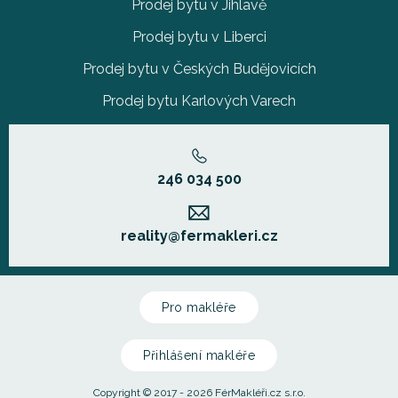
Prodej bytu v Jihlavě
Prodej bytu v Liberci
Prodej bytu v Českých Budějovicích
Prodej bytu Karlových Varech
246 034 500
reality@fermakleri.cz
Pro makléře
Přihlášení makléře
Copyright © 2017 - 2026 FérMakléři.cz s.r.o.