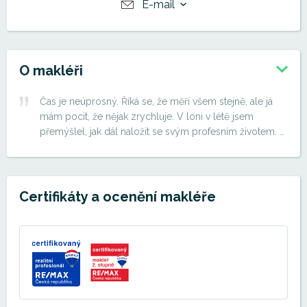
E-mail
O makléři
Čas je neúprosný. Říká se, že měří všem stejně, ale já
mám pocit, že nějak zrychluje. V loni v létě jsem
přemýšlel, jak dál naložit se svým profesním životem. A
zase to zafungovalo! Kdo hledá, najde. Nikdy mě
nenapadlo, že zakotvím v realitách, a už vůbec ne, že
tuto práci budu mít rád. Byla to velká náhoda, slovo
dalo slovo a během tří dnů jsem zase stál na startovací
Certifikáty a ocenění makléře
čáře. A pak už to běželo jako voda v potoce. Spousta
nových informací, podnětů, potřeb se vzdělávat. První
náběr nemovitosti, první prodej a pronájem. A také
velmi zajímavé setkání s kolegy v zámoří, kde jsem
našel mnoho inspirace. Zní to celkem jednoduše, ale
byla to velká výzva. Ani ne tak učit se nové věci, ale
začít pracovat s reklamou, komunikací na sociálních