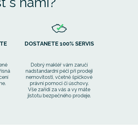
t s námi?
ETE
DOSTANETE 100% SERVIS
ené
Dobrý makléř vám zaručí
řísná
nadstandardní péči při prodeji
cení
nemovitosti, včetně špičkové
me.
právní pomoci či úschovy.
Vše zařídí za vás a vy máte
jistotu bezpečného prodeje.