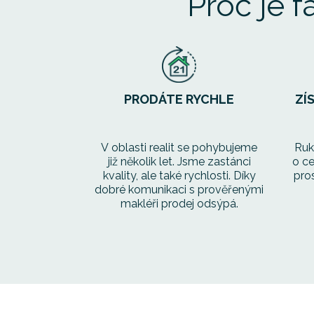
Proč je 
PRODÁTE RYCHLE
ZÍ
V oblasti realit se pohybujeme
Ruk
již několik let. Jsme zastánci
o c
kvality, ale také rychlosti. Díky
pro
dobré komunikaci s prověřenými
makléři prodej odsýpá.