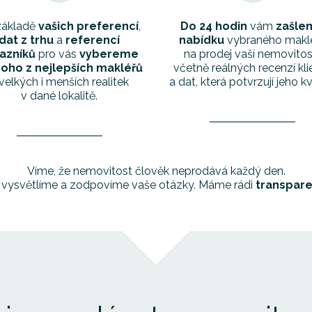
základě
vašich preferencí
,
Do 24 hodin
vám
zašle
dat z trhu
a
referencí
nabídku
vybraného makl
azníků
pro vás
vybereme
na prodej vaší nemovitost
oho z nejlepších makléřů
včetně reálných recenzí kli
velkých i menších realitek
a dat, která potvrzují jeho kv
v dané lokalitě.
Víme, že nemovitost člověk neprodává každý den.
 vysvětlíme a zodpovíme vaše otázky. Máme rádi
transpare