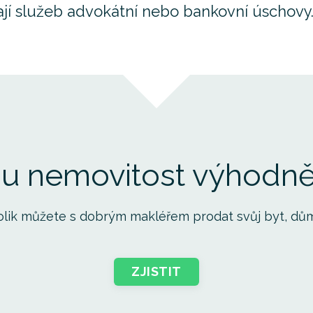
jí služeb advokátní nebo bankovní úschovy
u nemovitost výhodněj
 kolik můžete s dobrým makléřem prodat svůj byt, dů
ZJISTIT