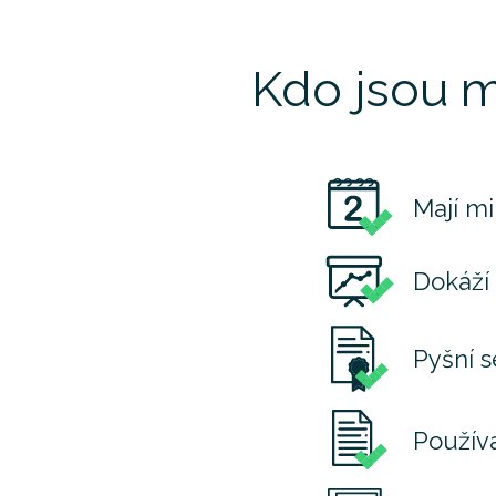
Kdo jsou m
Mají mi
Dokáží
Pyšní s
Používa