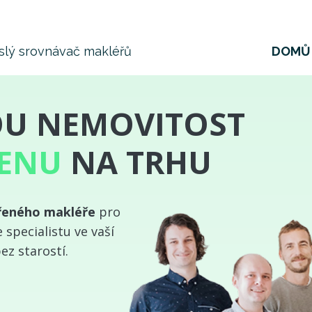
DOMŮ
slý srovnávač makléřů
OU NEMOVITOST
CENU
NA TRHU
řeného makléře
pro
specialistu ve vaší
ez starostí.