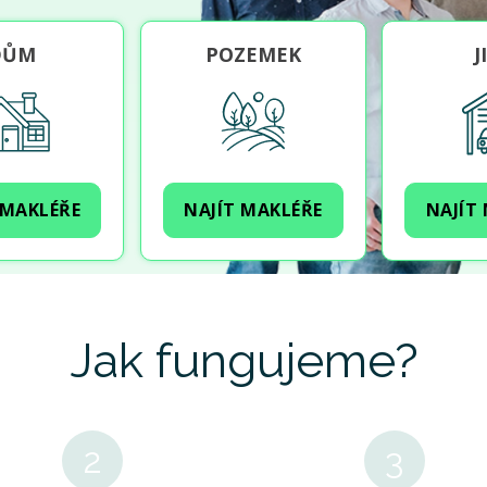
DŮM
POZEMEK
J
 MAKLÉŘE
NAJÍT MAKLÉŘE
NAJÍT
Jak fungujeme?
2
3