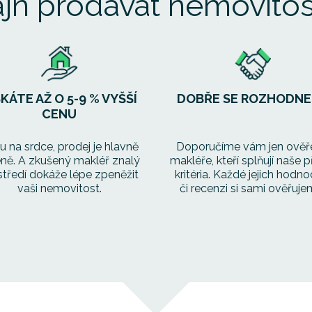
fajn prodávat nemovitos
SKÁTE AŽ O 5-9 % VYŠŠÍ
DOBŘE SE ROZHODN
CENU
u na srdce, prodej je hlavně
Doporučíme vám jen ověř
eně. A zkušený makléř znalý
makléře, kteří splňují naše p
středí dokáže lépe zpeněžit
kritéria. Každé jejich hodno
vaši nemovitost.
či recenzi si sami ověřuje