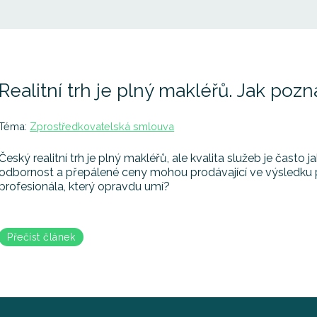
Realitní trh je plný makléřů. Jak pozn
Téma:
Zprostředkovatelská smlouva
Český realitní trh je plný makléřů, ale kvalita služeb je čast
odbornost a přepálené ceny mohou prodávající ve výsledku při
profesionála, který opravdu umí?
Přečíst článek