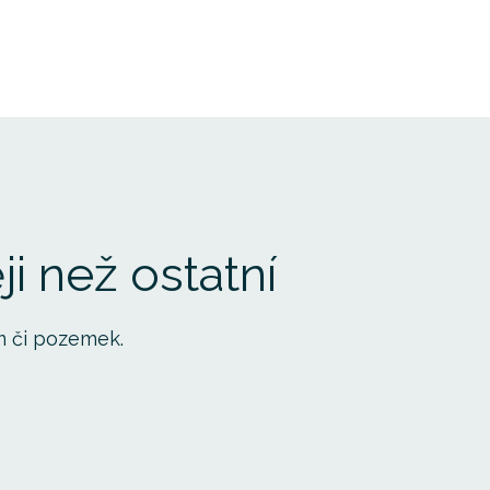
.
i než ostatní
m či pozemek.