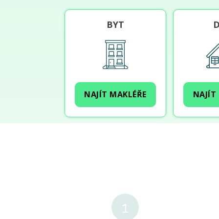
BYT
NAJÍT MAKLÉŘE
NAJÍT
1