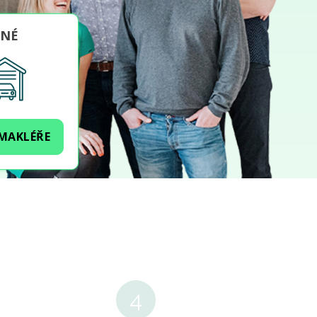
INÉ
 MAKLÉŘE
4