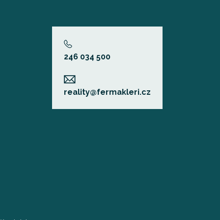
246 034 500
reality@fermakleri.cz