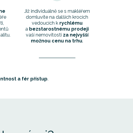
me
Již individuálně se s makléřem
éře
domluvíte na dalších krocích
i,
vedoucích k
rychlému
entů
a
bezstarostnému prodeji
alitu.
vaší nemovitosti
za nejvyšší
možnou cenu na trhu
.
ntnost a fér přístup
.